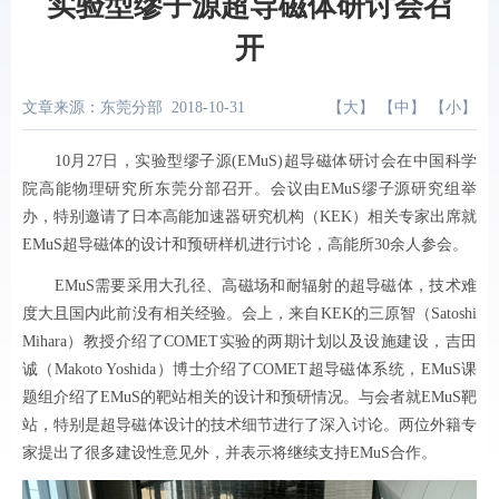
实验型缪子源超导磁体研讨会召
开
文章来源：东莞分部
2018-10-31
【
大
】 【
中
】 【
小
】
10月27日，实验型缪子源(EMuS)超导磁体研讨会在中国科学
院高能物理研究所东莞分部召开。会议由EMuS缪子源研究组举
办，特别邀请了日本高能加速器研究机构（KEK）相关专家出席就
EMuS超导磁体的设计和预研样机进行讨论，高能所30余人参会。
EMuS需要采用大孔径、高磁场和耐辐射的超导磁体，技术难
度大且国内此前没有相关经验。会上，来自KEK的三原智（Satoshi
Mihara）教授介绍了COMET实验的两期计划以及设施建设，吉田
诚（Makoto Yoshida）博士介绍了COMET超导磁体系统，EMuS课
题组介绍了EMuS的靶站相关的设计和预研情况。与会者就EMuS靶
站，特别是超导磁体设计的技术细节进行了深入讨论。两位外籍专
家提出了很多建设性意见外，并表示将继续支持EMuS合作。