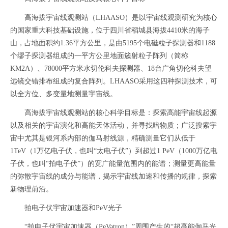
高海拔宇宙线观测站（LHAASO）是以宇宙线观测研究为核心
的国家重大科技基础设施，位于四川省稻城县海拔4410米的海子
山，占地面积约1.36平方公里，是由5195个电磁粒子探测器和1188
个缪子探测器组成的一平方公里地面簇射粒子阵列（简称
KM2A）、78000平方米水切伦科夫探测器、18台广角切伦科夫望
远镜交错排布组成的复合阵列。LHAASO采用这四种探测技术，可
以全方位、多变量地测量宇宙线。
高海拔宇宙线观测站的核心科学目标是：探索高能宇宙线起源
以及相关的宇宙演化和高能天体活动，并寻找暗物质；广泛搜索宇
宙中尤其是银河系内部的伽马射线源，精确测量它们从低于
1TeV（1万亿电子伏，也叫“太电子伏”）到超过1 PeV（1000万亿电
子伏，也叫“拍电子伏”）的宽广能量范围内的能谱；测量更高能量
的弥散宇宙线的成分与能谱，揭示宇宙线加速和传播的规律，探索
新物理前沿。
拍电子伏宇宙加速器和PeV光子
“拍电子伏宇宙加速器（PeVatron）”周围产生的“超高能伽马光