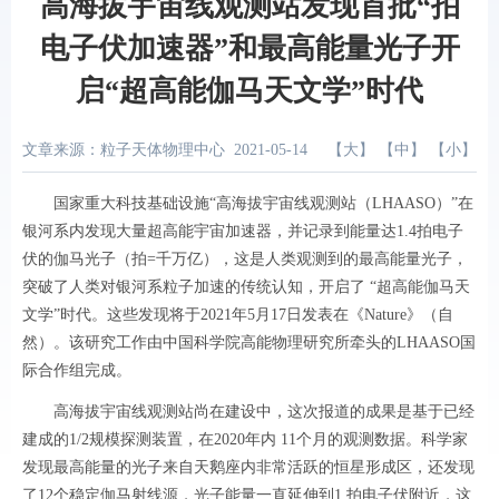
高海拔宇宙线观测站发现首批“拍
电子伏加速器”和最高能量光子开
启“超高能伽马天文学”时代
文章来源：粒子天体物理中心
2021-05-14
【
大
】 【
中
】 【
小
】
国家重大科技基础设施“高海拔宇宙线观测站（LHAASO）”在
银河系内发现大量超高能宇宙加速器，并记录到能量达1.4拍电子
伏的伽马光子（拍=千万亿），这是人类观测到的最高能量光子，
突破了人类对银河系粒子加速的传统认知，开启了 “超高能伽马天
文学”时代。这些发现将于2021年5月17日发表在《Nature》（自
然）。该研究工作由中国科学院高能物理研究所牵头的LHAASO国
际合作组完成。
高海拔宇宙线观测站尚在建设中，这次报道的成果是基于已经
建成的1/2规模探测装置，在2020年内 11个月的观测数据。科学家
发现最高能量的光子来自天鹅座内非常活跃的恒星形成区，还发现
了12个稳定伽马射线源，光子能量一直延伸到1 拍电子伏附近，这