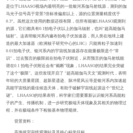
是位于LHAASO视场内最明亮的一批银河系伽马射线源，测到的伽
马光子信号高于背景7倍标准偏差以上，源的位置测量精度优于
0.3°。虽然这次使用的数据还很有限，但所有能被LHAASO观测到
的源，它们都具有0.1拍电子伏以上的伽马辐射，也叫“超高能伽马
辐射”。这表明银河系内遍布拍电子伏加速器，而人类在地球上建
造的最大加速器（欧洲核子研究中心的LHC）只能将粒子加速到
0.01拍电子伏。银河系内的宇宙线加速器存在能量极限是个“常
识”，过去预言的极限就在拍电子伏附近，从而预言的伽马射线能
谱在0.1 拍电子伏附近会有“截断”现象，LHAASO的结果完全突破
了这个“极限”。这些发现开启了 “超高能伽马天文”观测时代，表明
年轻的大质量星团、超新星遗迹、脉冲星风云等是银河系内加速超
高能宇宙线的最佳候选天体，有助于破解宇宙线起源这个“世纪之
谜”。 LHAASO的结果表明，科学家们需要重新认识银河系高能粒
子的产生、传播机制，进一步研究极端天体现象及其相关的物理过
程，并在极端条件下检验基本物理规律。
背景资料：
高海拔宇宙线观测站及其核心科学目标