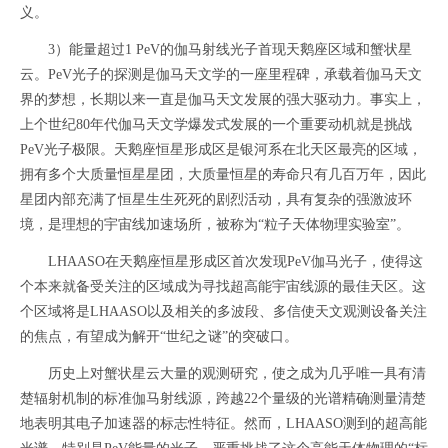
义。
3）能量超过1 PeV的伽马射线光子首现天鹅座区域和蟹状星
云。PeV光子的探测是伽马天文学的一座里程碑，承载着伽马天文
界的梦想，长期以来一直是伽马天文发展的强大驱动力。事实上，
上个世纪80年代伽马天文学爆发式发展的一个重要动机就是挑战
PeV光子极限。天鹅座恒星形成区是银河系在北天区最亮的区域，
拥有多个大质量恒星星团，大质量恒星的寿命只有几百万年，因此
星团内部充满了恒星生生死死的剧烈活动，具有复杂的强激波环
境，是理想的宇宙线加速场所，被称为“粒子天体物理实验室”。
LHAASO在天鹅座恒星形成区首次发现PeV伽马光子，使得这
个本来就备受关注的区域成为寻找超高能宇宙线源的最佳天区。这
个区域将是LHAASO以及相关的多波段、多信使天文观测设备关注
的焦点，有望成为解开“世纪之谜”的突破口。
历史上对蟹状星云大量的观测研究，使之成为几乎唯一具有清
楚辐射机制的标准伽马射线源，跨越22个量级的光谱精确测量清楚
地表明其电子加速器的标志性特征。然而，LHAASO测到的超高能