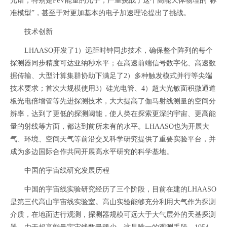
光谱，特别是PeV能量的光子，严重挑战了这个高能天体物理的“标
准模型”，甚至于对更加基本的电子加速理论提出了挑战。
技术创新
LHAASO开发了1）远距时钟同步技术，确保整个阵列的每个
探测器同步精度可达亚纳秒水平；在高速前端信号数字化、高速数
据传输、大型计算集群协助下满足了2）多种触发模式并行等尖端
技术要求；首次大规模使用3）硅光电管、4）超大光敏面积微通道
板光电倍增管等先进探测技术，大大提高了伽马射线测量的空间分
辨率，达到了更低的探测阈能，使人类在探索更深的宇宙、更高能
量的射线等方面，都达到前所未有的水平。LHAASO也为开展大
气、环境、空间天气等前沿交叉科学研究提供了重要实验平台，并
成为多边国际合作共同开展高水平研究的科学基地。
中国的宇宙线研究发展历程
中国的宇宙线实验研究经历了三个阶段，目前在建的LHAASO
是第三代高山宇宙线实验室。高山实验能够充分利用大气作为探测
介质，在地面进行观测，探测器规模可远大于大气层外的天基探测