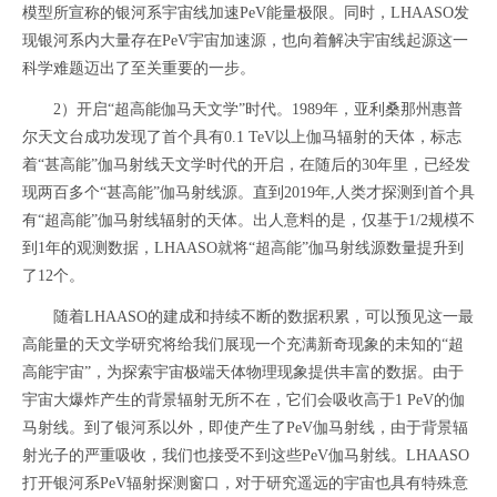
模型所宣称的银河系宇宙线加速PeV能量极限。同时，LHAASO发
现银河系内大量存在PeV宇宙加速源，也向着解决宇宙线起源这一
科学难题迈出了至关重要的一步。
2）开启“超高能伽马天文学”时代。1989年，亚利桑那州惠普
尔天文台成功发现了首个具有0.1 TeV以上伽马辐射的天体，标志
着“甚高能”伽马射线天文学时代的开启，在随后的30年里，已经发
现两百多个“甚高能”伽马射线源。直到2019年,人类才探测到首个具
有“超高能”伽马射线辐射的天体。出人意料的是，仅基于1/2规模不
到1年的观测数据，LHAASO就将“超高能”伽马射线源数量提升到
了12个。
随着LHAASO的建成和持续不断的数据积累，可以预见这一最
高能量的天文学研究将给我们展现一个充满新奇现象的未知的“超
高能宇宙”，为探索宇宙极端天体物理现象提供丰富的数据。由于
宇宙大爆炸产生的背景辐射无所不在，它们会吸收高于1 PeV的伽
马射线。到了银河系以外，即使产生了PeV伽马射线，由于背景辐
射光子的严重吸收，我们也接受不到这些PeV伽马射线。LHAASO
打开银河系PeV辐射探测窗口，对于研究遥远的宇宙也具有特殊意