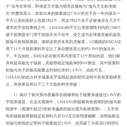
子”信号非常弱，即便是天空最为明亮且被称为“伽马天文标准烛
光”的蟹状星云，发射出来的能量超过1 PeV的光子在一年内落在一
平方公里的面积上也就1到2个，而这1到2个光子还被淹没在几万个
通常的宇宙线事例之中。LHAASO的平方公里探测阵列内的1188个
缪子探测器专门用于排除非光子信号，使之成为全球最灵敏的超高
能伽马射线探测器。借助这前所未有的灵敏度，1/2规模的KM2A仅
用了11个月就探测到并证认了来自蟹状星云的约1 PeV的伽马光
子。不仅如此，KM2A还在银河系内发现了12个类似的源，他们都
具有超高能光子辐射，其能谱稳定地延伸到PeV附近，其中探测到
的伽马光子的最高能量达到创纪录的1.4 PeV。由此可见，
LHAASO的此次科学成果在宇宙线起源的研究进程中具有里程碑意
义。具体来说有以下三个方面的科学突破：
1）揭示了银河系内普遍存在能够将粒子能量加速超过1 PeV的
宇宙加速器。在这次观测中，LHAASO所能够有效观测到的伽马射
线源中（观测中超过5倍标准偏差的超出视为有效观测），几乎所
有的辐射能谱都稳定延伸到几百TeV且没有明显截断，说明辐射这
些伽马射线的父辈粒子能量超过1 PeV。这突破了当前流行的理论