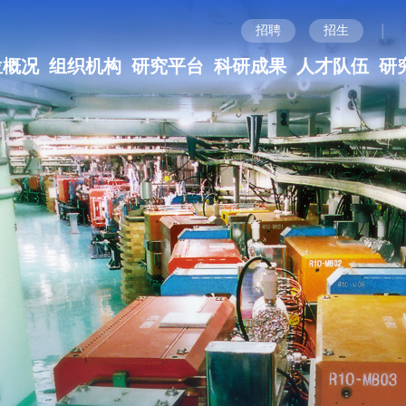
|
招聘
招生
位概况
组织机构
研究平台
科研成果
人才队伍
研