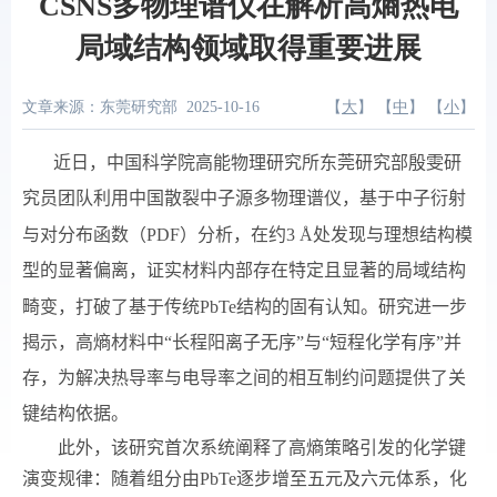
CSNS多物理谱仪在解析高熵热电
局域结构领域取得重要进展
文章来源：东莞研究部
2025-10-16
【
大
】 【
中
】 【
小
】
近日，中国科学院高能物理研究所东莞研究部殷雯研
究员团队利用中国散裂中子源多物理谱仪，基于中子衍射
与对分布函数（
PDF
）分析，在约
3 Å
处发现与理想结构模
型的显著偏离，证实材料内部存在特定且显著的局域结构
畸变，打破了基于传统
PbTe
结构的固有认知。研究进一步
揭示，高熵材料中“长程阳离子无序”与“短程化学有序”并
存，为解决热导率与电导率之间的相互制约问题提供了关
键结构依据。
此外，该研究首次系统阐释了高熵策略引发的化学键
演变规律：随着组分由
PbTe
逐步增至五元及六元体系，化