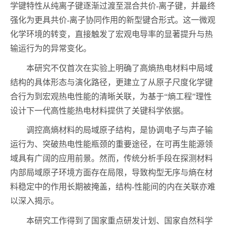
学键特性从纯离子键逐渐过渡至混合共价‑离子键，并最终
强化为更具共价‑离子协同作用的新型键合形式。这一微观
化学环境的转变，直接触发了宏观电导率的显著提升与热
输运行为的异常变化。
本研究不仅首次在实验上明确了高熵热电材料中局域
结构的具体形态与演化路径，更建立了从原子尺度化学键
合行为到宏观热电性能的清晰关联，为基于“熵工程”理性
设计下一代高性能热电材料提供了关键科学依据。
调控高熵材料的局域原子结构，是协调电子与声子输
运行为、突破热电性能瓶颈的重要途径，在可再生能源领
域具有广阔的应用前景。然而，传统分析手段在探测材料
内部局域原子环境方面存在局限，导致构型无序与熵在材
料稳定中的作用长期被掩盖，结构‑性能间的内在关联亦难
以深入揭示。
本研究工作得到了国家重点研发计划、国家自然科学