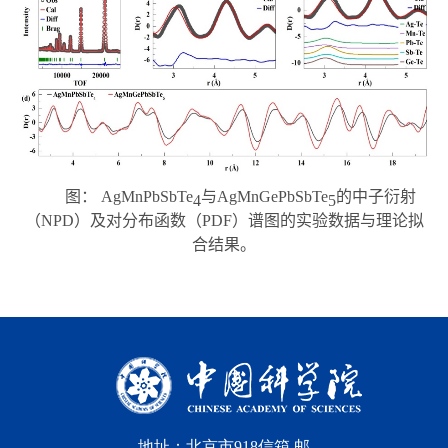
图：
AgMnPbSbTe
与
AgMnGePbSbTe
的中子衍射
4
5
（
NPD
）及对分布函数（
PDF
）谱图的实验数据与理论拟
合结果。
地址：北京市918信箱 邮