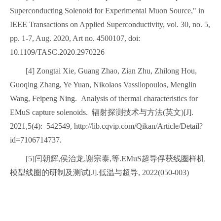
Superconducting Solenoid for Experimental Muon Source," in
IEEE Transactions on Applied Superconductivity, vol. 30, no. 5,
pp. 1-7, Aug. 2020, Art no. 4500107, doi:
10.1109/TASC.2020.2970226
[4] Zongtai Xie, Guang Zhao, Zian Zhu, Zhilong Hou,
Guoqing Zhang, Ye Yuan, Nikolaos Vassilopoulos, Menglin
Wang, Feipeng Ning. Analysis of thermal characteristics for
EMuS capture solenoids. 辐射探测技术与方法(英文)[J].
2021,5(4): 542549, http://lib.cqvip.com/Qikan/Article/Detail?
id=7106714737.
[5]闫朝辉,侯治龙,谢宗泰,等.EMuS超导俘获线圈样机
模型线圈的研制及测试[J].低温与超导, 2022(050-003)