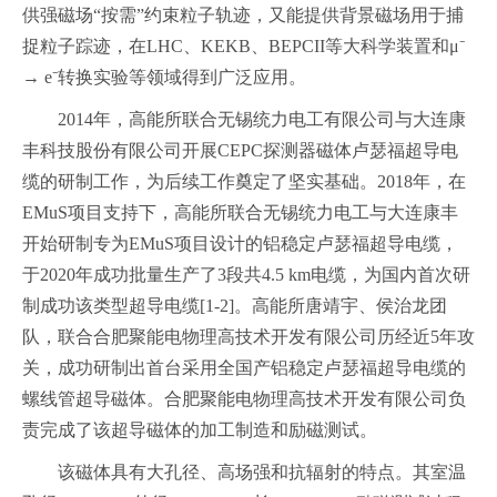
供强磁场“按需”约束粒子轨迹，又能提供背景磁场用于捕
捉粒子踪迹，在LHC、KEKB、BEPCII等大科学装置和μ⁻
→ e⁻转换实验等领域得到广泛应用。
2014年，高能所联合无锡统力电工有限公司与大连康
丰科技股份有限公司开展CEPC探测器磁体卢瑟福超导电
缆的研制工作，为后续工作奠定了坚实基础。2018年，在
EMuS项目支持下，高能所联合无锡统力电工与大连康丰
开始研制专为EMuS项目设计的铝稳定卢瑟福超导电缆，
于2020年成功批量生产了3段共4.5 km电缆，为国内首次研
制成功该类型超导电缆[1-2]。高能所唐靖宇、侯治龙团
队，联合合肥聚能电物理高技术开发有限公司历经近5年攻
关，成功研制出首台采用全国产铝稳定卢瑟福超导电缆的
螺线管超导磁体
。合肥聚能电物理高技术开发有限公司负
责完成了该超导磁体的加工制造和励磁测试。
该磁体具有大孔径、高场强和抗辐射的特点。其室温