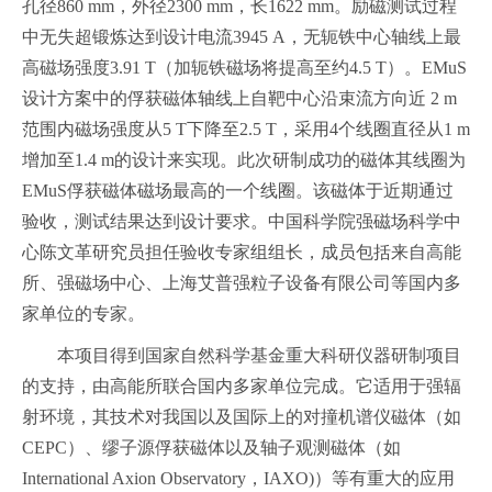
孔径860 mm，外径2300 mm，长1622 mm。励磁测试过程
中无失超锻炼达到设计电流3945 A，无轭铁中心轴线上最
高磁场强度3.91 T（加轭铁磁场将提高至约4.5 T）。EMuS
设计方案中的俘获磁体轴线上自靶中心沿束流方向近 2 m
范围内磁场强度从5 T下降至2.5 T，采用4个线圈直径从1 m
增加至1.4 m的设计来实现。此次研制成功的磁体其线圈为
EMuS俘获磁体磁场最高的一个线圈。该磁体于近期
通过
验收，测试结果达到设计要求。中国科学院强磁场科学中
心陈文革研究员担任验收专家组组长，成员包括来自高能
所、强磁场中心、上海艾普强粒子设备有限公司等国内多
家单位的专家。
本项目得到国家自然科学基金重大科研仪器研制项目
的支持，由高能所联合国内多家单位完成。它适用于强辐
射环境，其技术对我国以及国际上的对撞机谱仪磁体（如
CEPC）、缪子源俘获磁体以及轴子观测磁体（如
International Axion Observatory，IAXO)）等有重大的应用