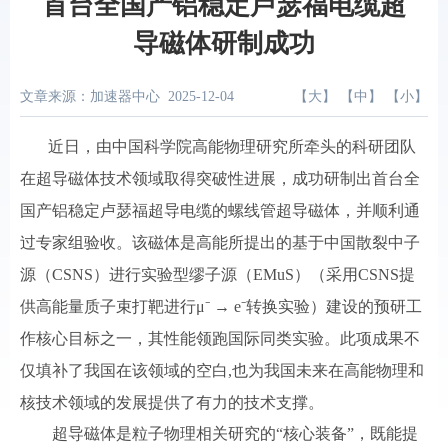
首台全国产铝稳定卢瑟福电缆超
导磁体研制成功
文章来源：加速器中心
2025-12-04
【
大
】 【
中
】 【
小
】
近日，由中国科学院高能物理研究所牵头的科研团队
在超导磁体技术领域取得突破性进展，成功研制出首台全
国产铝稳定卢瑟福超导电缆的螺线管超导磁体，并顺利通
过专家组验收。该磁体是高能所提出的基于中国散裂中子
源（CSNS）进行实验型缪子源（EMuS）（采用CSNS提
供高能量质子束打靶进行μ⁻ → e⁻转换实验）建设的预研工
作核心目标之一，其性能领跑国际同类实验。此项成果不
仅填补了我国在该领域的空白,也为我国未来在高能物理和
核技术领域的发展提供了有力的技术支撑。
超导磁体是粒子物理相关研究的“核心装备”，既能提