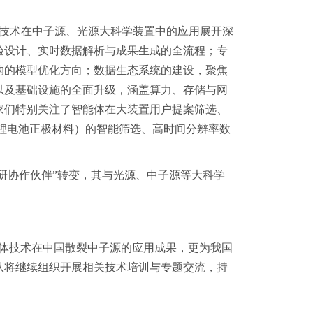
体技术在中子源、光源大科学装置中的应用展开深
验设计、实时数据解析与成果生成的全流程；专
构的模型优化方向；数据生态系统的建设，聚焦
以及基础设施的全面升级，涵盖算力、存储与网
家们特别关注了智能体在大装置用户提案筛选、
锂电池正极材料）的智能筛选、高时间分辨率数
科研协作伙伴”转变，其与光源、中子源等大科学
能体技术在中国散裂中子源的应用成果，更为我国
队将继续组织开展相关技术培训与专题交流，持
协同合作，促进前沿技术在科研实践中的落地与