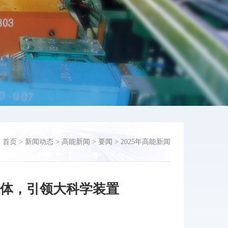
：
首页
>
新闻动态
>
高能新闻
>
要闻
>
2025年高能新闻
能体，引领大科学装置