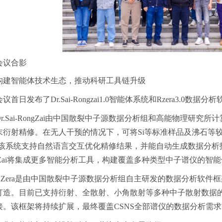
会议合影
构建智能体技术生态，推动科研工具链升级
会议首日发布了Dr.Sai-Rongzai1.0智能体系统和Rzera3.0数据
Dr.Sai-RongZai由中国散裂中子源数据分析组和高能物理研
末衍射精修。在无人干预的情况下，可将Si等标准样品及沸石等较
。该系统支持自然语言交互优化精修结果，并能自动生成数据分析报告
ngZai将集成更多智能分析工具，构建覆盖多种类型中子谱仪的智
RZera是由中国散裂中子源数据分析组自主研发的数据分析软件
打造。目前已支持衍射、全散射、小角散射等多种中子散射数据的处
接。该框架将持续扩展，最终覆盖CSNS全部谱仪的数据分析需