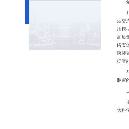
度交
用模
高质
络资
跨装
据智
装置
大科
续推
应用