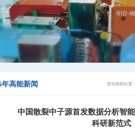
25年高能新闻
您当前的位置
中国散裂中子源首发数据分析智
科研新范式