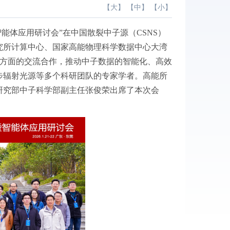
【
大
】 【
中
】 【
小
】
能体培训会暨智能体应用研讨会”在中国散裂中子源（CSNS）
究所计算中心、国家高能物理科学数据中心大湾
析方面的交流合作，推动中子数据的智能化、高效
步辐射光源等多个科研团队的专家学者。高能所
研究部中子科学部副主任张俊荣出席了本次会