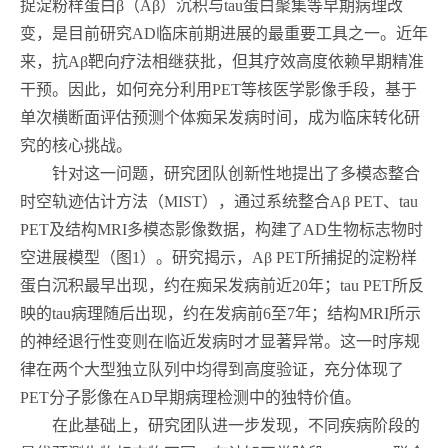
捉淀粉样蛋白
β
（
Aβ
）沉积与
tau
蛋白聚集等早期病理改
变，是目前研究
AD
临床前期进展的最重要工具之一。近年
来，抗
Aβ
靶向疗法相继获批，但其疗效高度依赖早期精准
干预。因此，如何充分利用
PET
等核医学影像手段，基于
单次横断面评估预测个体痴呆发病时间，成为临床转化研
究的核心挑战。
针对这一问题，研究团队创新性地提出了多模态整合
时空轨迹估计方法（
MIST
），通过系统整合
Aβ PET
、
tau
PET
及结构
MRI
多模态影像数据，构建了
AD
生物标志物时
空进展模型（图
1
）。研究揭示，
Aβ PET
所捕捉的淀粉样
蛋白沉积最早出现，约在痴呆发病前近
20
年；
tau PET
所反
映的
tau
病理随后出现，约在发病前
6
至
7
年；结构
MRI
所示
的神经退行性变则在临近发病时才显著异常。这一时序规
律在两个大型独立队列中均得到高度验证，充分体现了
PET
分子影像在
AD
早期病理检测中的独特价值。
在此基础上，研究团队进一步发现，不同疾病阶段的