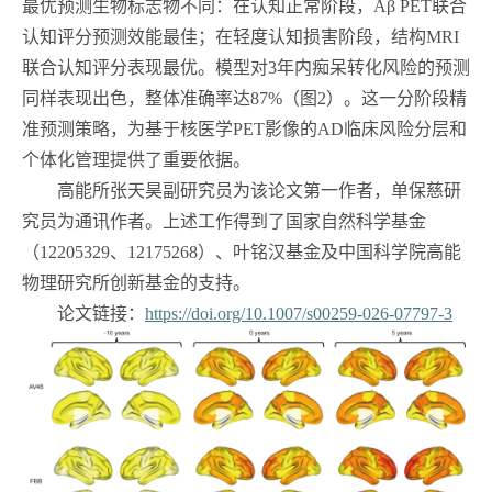
最优预测生物标志物不同：在认知正常阶段，
Aβ PET
联合
认知评分预测效能最佳；在轻度认知损害阶段，结构
MRI
联合认知评分表现最优。模型对
3
年内痴呆转化风险的预测
同样表现出色，整体准确率达
87%
（图
2
）。这一分阶段精
准预测策略，为基于核医学
PET
影像的
AD
临床风险分层和
个体化管理提供了重要依据。
高能所张天昊副研究员为该论文第一作者，单保慈研
究员为通讯作者。上述工作得到了国家自然科学基金
（
12205329
、
12175268
）、叶铭汉基金及中国科学院高能
物理研究所创新基金的支持。
论文链接：
https://doi.org/10.1007/s00259-026-07797-3