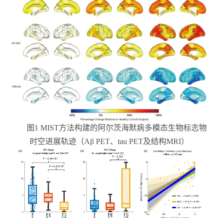
图
1 MIST
方法构建的阿尔茨海默病多模态生物标志物
时空进展轨迹（
Aβ PET
、
tau PET
及结构
MRI
）