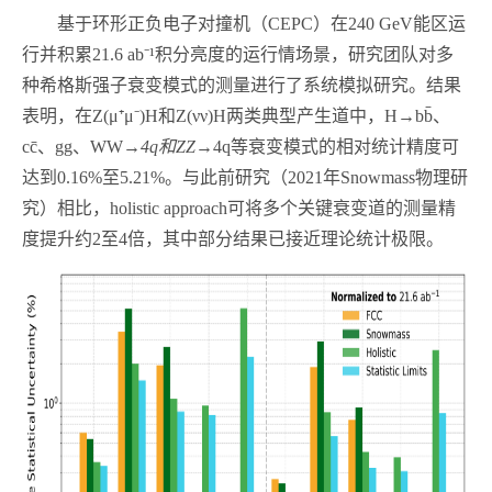
基于环形正负电子对撞机（CEPC）在240 GeV能区运
行并积累21.6 ab⁻¹积分亮度的运行情场景，研究团队对多
种希格斯强子衰变模式的测量进行了系统模拟研究。结果
表明，在Z(μ⁺μ⁻)H和Z(νν)H两类典型产生道中，H→bb̄、
cc̄、gg、WW
→4q
和
ZZ
→4q等衰变模式的相对统计精度可
达到0.16%至5.21%。与此前研究（2021年Snowmass物理研
究）相比，holis
tic approach
可将多个关键衰变道的测量精
度提升约2至4倍，其中部分结果已接近理论统计极限。