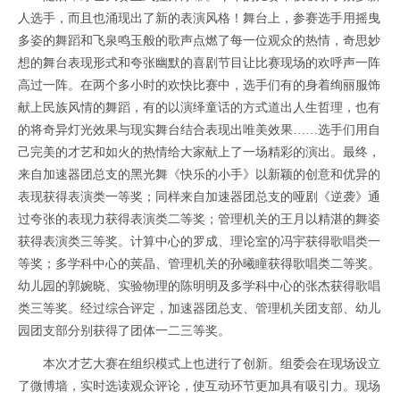
人选手，而且也涌现出了新的表演风格！舞台上，参赛选手用摇曳
多姿的舞蹈和飞泉鸣玉般的歌声点燃了每一位观众的热情，奇思妙
想的舞台表现形式和夸张幽默的喜剧节目让比赛现场的欢呼声一阵
高过一阵。在两个多小时的欢快比赛中，选手们有的身着绚丽服饰
献上民族风情的舞蹈，有的以演绎童话的方式道出人生哲理，也有
的将奇异灯光效果与现实舞台结合表现出唯美效果……选手们用自
己完美的才艺和如火的热情给大家献上了一场精彩的演出。最终，
来自加速器团总支的黑光舞《快乐的小手》以新颖的创意和优异的
表现获得表演类一等奖；同样来自加速器团总支的哑剧《逆袭》通
过夸张的表现力获得表演类二等奖；管理机关的王月以精湛的舞姿
获得表演类三等奖。计算中心的罗成、理论室的冯宇获得歌唱类一
等奖；多学科中心的荚晶、管理机关的孙曦瞳获得歌唱类二等奖。
幼儿园的郭婉晓、实验物理的陈明明及多学科中心的张杰获得歌唱
类三等奖。经过综合评定，加速器团总支、管理机关团支部、幼儿
园团支部分别获得了团体一二三等奖。
本次才艺大赛在组织模式上也进行了创新。组委会在现场设立
了微博墙，实时选读观众评论，使互动环节更加具有吸引力。现场