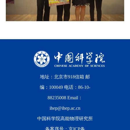
地址：北京市918信箱 邮
编：100049 电话：86-10-
88235008 Email：
ihep@ihep.ac.cn
中国科学院高能物理研究所
备案序号：
京ICP备