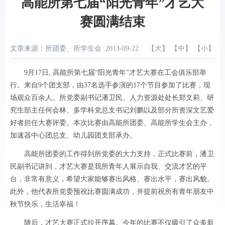
高能所第七届“阳光青年”才艺大
赛圆满结束
文章来源：所团委、所学生会
2013-09-22
【
大
】 【
中
】 【
小
】
9月17日, 高能所第七届“阳光青年”才艺大赛在工会俱乐部举
行。来自9个团支部，由37名选手参演的17个节目参加了比赛，现
场观众百余人。所党委副书记潘卫民、人力资源处处长郑文莉、研
究生部主任何会林、多学科党总支书记刘鹏以及部分所资深文艺爱
好者担任大赛评委。本次比赛由高能所团委、高能所学生会主办，
加速器中心团总支、幼儿园团支部承办。
高能所团委的工作得到所党委的大力支持，正式比赛前，潘卫
民副书记讲到，才艺大赛是我所青年人展示自我、交流才艺的平
台，非常有意义，希望大家能够赛出风格、赛出水平，赛出风貌。
此外，他代表所党委预祝比赛圆满成功，并提前祝所有青年朋友中
秋节快乐，生活幸福！
随后，才艺大赛正式拉开序幕。今年的比赛不仅吸引了众多新