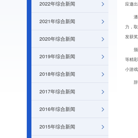
2022年综合新闻
应邀出
潘卫民
2021年综合新闻
力，取
发获奖
2020年综合新闻
颁奖
2019年综合新闻
等精彩
小游戏
2018年综合新闻
辞别收
2017年综合新闻
2016年综合新闻
2015年综合新闻