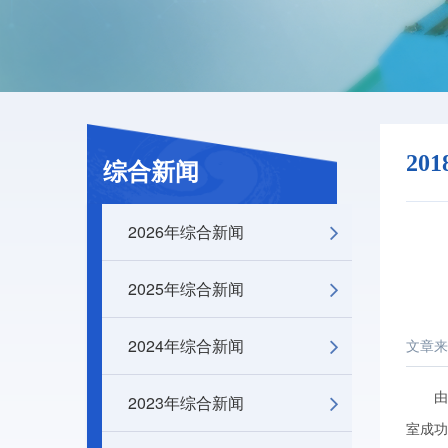
20
综合新闻
2026年综合新闻
2025年综合新闻
2024年综合新闻
文章来
由高能
2023年综合新闻
室成功