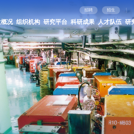
|
招聘
招生
位概况
组织机构
研究平台
科研成果
人才队伍
研