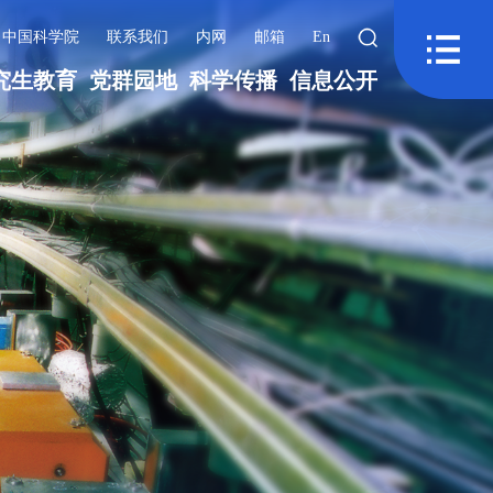
中国科学院
联系我们
内网
邮箱
En
究生教育
党群园地
科学传播
信息公开