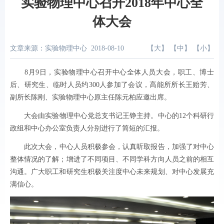
实验物理中心召开2018年中心全
体大会
文章来源：实验物理中心
2018-08-10
【
大
】 【
中
】 【
小
】
8
月
9
日，实验物理中心召开中心全体人员大会，职工、博士
后、研究生、临时人员约
300
人参加了会议，高能所所长王贻芳、
副所长陈刚、实验物理中心原主任陈元柏应邀出席。
大会由实验物理中心党总支书记王铮主持。
中心的12个科研行
政组和中心办公室负责人分别进行了简短的汇报。
此次大会，中心人员积极参会，认真听取报告，加强了对中心
整体情况的了解；增进了不同项目、不同学科方向人员之前的相互
沟通。广大职工和研究生积极关注度中心未来规划、对中心发展充
满信心。