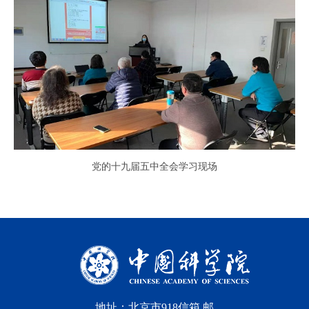
党的十九届五中全会学习现场
地址：北京市918信箱 邮