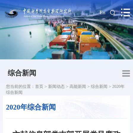
|
En
综合新闻
您当前的位置：
首页
>
新闻动态
>
高能新闻
>
综合新闻
>
2020年
综合新闻
2020年综合新闻