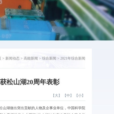
页
>
新闻动态
>
高能新闻
>
综合新闻
>
2021年综合新闻
获松山湖20周年表彰
【
大
】 【
中
】 【
小
】
来为松山湖做出突出贡献的人物及企事业单位，中国科学院