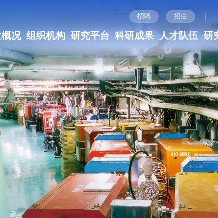
|
招聘
招生
位概况
组织机构
研究平台
科研成果
人才队伍
研