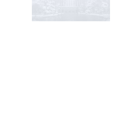
地址
中
110