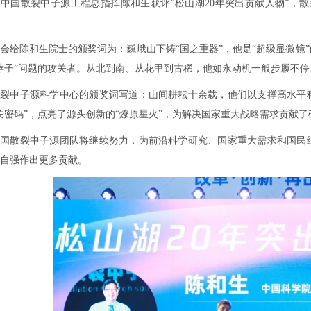
中国散裂中子源工程总指挥陈和生获评“松山湖20年突出贡献人物”，散
会给陈和生院士的颁奖词为：巍峨山下铸“国之重器”，他是“超级显微镜
脖子”问题的攻关者。从北到南、从花甲到古稀，他如永动机一般步履不
散裂中子源科学中心的颁奖词写道：山间耕耘十余载，他们以支撑高水平
关密码”，点亮了源头创新的“燎原星火”，为解决国家重大战略需求贡献了
中国散裂中子源团队将继续努力，为前沿科学研究、国家重大需求和国民
自强作出更多贡献。