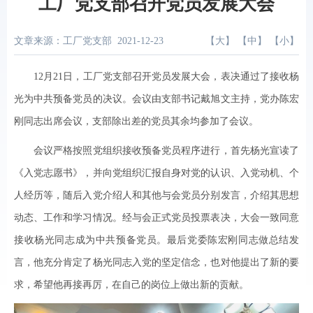
工厂党支部召开党员发展大会
文章来源：工厂党支部
2021-12-23
【
大
】 【
中
】 【
小
】
12月21日，工厂党支部召开党员发展大会，表决通过了接收杨
光为中共预备党员的决议。会议由支部书记戴旭文主持，党办陈宏
刚同志出席会议，支部除出差的党员其余均参加了会议。
会议严格按照党组织接收预备党员程序进行，首先杨光宣读了
《入党志愿书》，并向党组织汇报自身对党的认识、入党动机、个
人经历等，随后入党介绍人和其他与会党员分别发言，介绍其思想
动态、工作和学习情况。经与会正式党员投票表决，大会一致同意
接收杨光同志成为中共预备党员。最后党委陈宏刚同志做总结发
言，他充分肯定了杨光同志入党的坚定信念，也对他提出了新的要
求，希望他再接再厉，在自己的岗位上做出新的贡献。