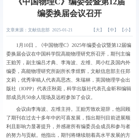
《中国物理C》编委会暨第12届
编委换届会议召开
文章来源：文献信息部
2025-01-21
【
大
】 【
中
】 【
小
】
1月10日，《中国物理C》2025年编委会议暨第12届编
委换届会议在中国科学院高能物理研究所召开，期刊主编
王贻芳，副主编吕才典、李海波、左维、周小红及国内外
编委，高能物理研究所副所长李煜辉，文献信息部主任郑
文莉，优秀审稿人代表高思杰、朱瑞林，英国物理学会出
版社（IOPP）代表庄秋菀，科学出版社代表孔金昕和编辑
部成员共50余人现场及远程参加了会议。
会议由李海波、左维主持。王贻芳致欢迎辞，他回顾
了期刊在过去十多年中的可喜发展，指出期刊目前进展顺
利且影响力显著提升，并感谢所有编委员会成员和参与者
的努力与贡献。他指出，期刊将继续朝着高水平发展的方