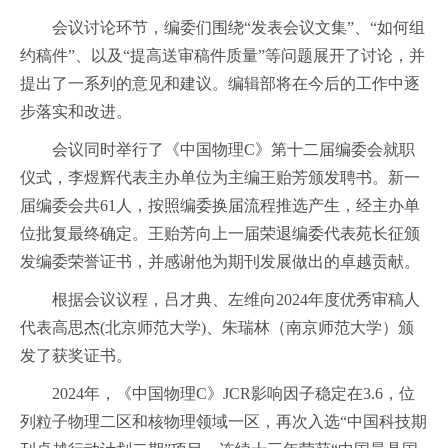
会议讨论环节，编委们围绕“发表会议文集”、“如何组
约稿件”、以及“提高送审稿件质量”等问题展开了讨论，并
提出了一系列的意见和建议。编辑部将在今后的工作中逐
步落实和改进。
会议同时举行了《中国物理C》第十二届编委会就职
仪式，李煜辉代表主办单位为主编王贻芳颁发聘书。新一
届编委会共61人，按照编委换届流程推选产生，经主办单
位批复最终确定。王贻芳向上一届荣退编委代表苑长征颁
发编委荣誉证书，并感谢他为期刊发展做出的卓越贡献。
根据会议议程，吕才典、左维向2024年度优秀审稿人
代表高思杰(北京师范大学)、朱瑞林（南京师范大学）颁
发了获奖证书。
2024年，《中国物理C》JCR影响因子稳定在3.6，位
列粒子物理二区和核物理领域一区，再次入选“中国科技期