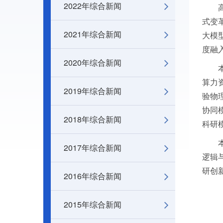
2022年综合新闻
式变
2021年综合新闻
大模
度融
2020年综合新闻
算力
2019年综合新闻
验物理
协同
2018年综合新闻
科研
2017年综合新闻
逻辑
研创
2016年综合新闻
2015年综合新闻