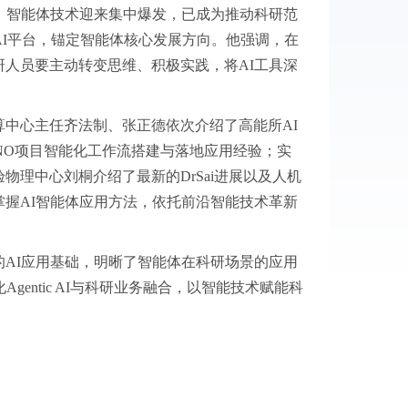
，智能体技术迎来集中爆发，已成为推动科研范
AI平台，锚定智能体核心发展方向。他强调，在
人员要主动转变思维、积极实践，将AI工具深
。
中心主任齐法制、张正德依次介绍了高能所AI
NO项目智能化工作流搭建与落地应用经验；实
实验物理中心刘桐介绍了最新的DrSai进展以及人机
握AI智能体应用方法，依托前沿智能技术革新
AI应用基础，明晰了智能体在科研场景的应用
entic AI与科研业务融合，以智能技术赋能科