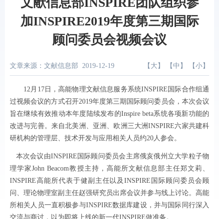
文献信息部INSPIRE团队组织参
加INSPIRE2019年度第三期国际
顾问委员会视频会议
文章来源：文献信息部
2019-12-19
【
大
】 【
中
】 【
小
】
12
月
17
日，高能物理文献信息服务系统
INSPIRE
国际合作组通
过视频会议的方式召开
2019
年度第三期国际顾问委员会，本次会议
旨在继续有效推动本年度陆续发布的
Inspire beta
系统各项新功能的
改进与完善。来自北美洲、亚洲、欧洲三大洲
INSPIRE
六家共建科
研机构的管理层、技术开发与应用相关人员约
20
人参会。
本次会议由
INSPIRE
国际顾问委员会主席俄亥俄州立大学粒子物
理学家
John Beacom
教授主持，高能所文献信息部主任郑文莉、
INSPIRE
高能所代表于健副主任以及
INSPIRE
国际顾问委员会顾
问、理论物理室副主任赵强研究员出席会议并参与线上讨论。高能
所相关人员一直积极参与
INSPIRE
数据库建设，并与国际同行深入
交流与商讨，以为即将上线的新一代
INSPIRE
做准备。