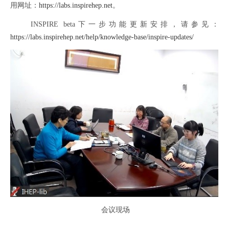
用网址：
https://labs.inspirehep.net
。
INSPIRE beta
下一步功能更新安排，请参见：
https://labs.inspirehep.net/help/knowledge-base/inspire-updates/
会议现场