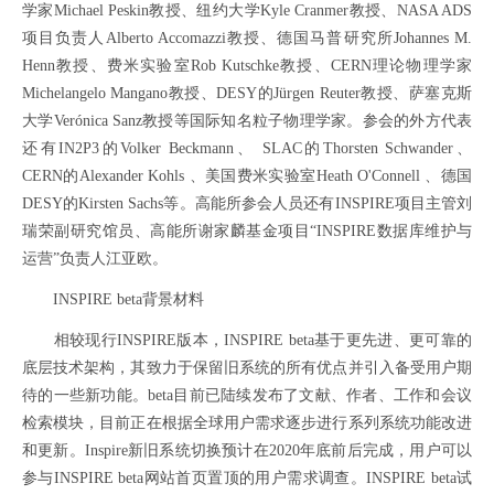
学家
Michael Peskin
教授、纽约大学
Kyle Cranmer
教授、
NASA ADS
项目负责人
Alberto Accomazzi
教授、德国马普研究所
Johannes M.
Henn
教授、费米实验室
Rob Kutschke
教授、
CERN
理论物理学家
Michelangelo Mangano
教授、
DESY
的
Jürgen Reuter
教授、萨塞克斯
大学
Verónica Sanz
教授等国际知名粒子物理学家。参会的外方代表
还有
IN2P3
的
Volker Beckmann
、
SLAC
的
Thorsten Schwander
、
CERN
的
Alexander Kohls
、美国费米实验室
Heath O'Connell
、德国
DESY
的
Kirsten Sachs
等。高能所参会人员还有
INSPIRE
项目主管刘
瑞荣副研究馆员、高能所谢家麟基金项目“
INSPIRE
数据库维护与
运营”负责人江亚欧。
INSPIRE beta
背景材料
相较现行
INSPIRE
版本，
INSPIRE beta
基于更先进、更可靠的
底层技术架构，其致力于保留旧系统的所有优点并引入备受用户期
待的一些新功能。
beta
目前已陆续发布了文献、作者、工作和会议
检索模块，目前正在根据全球用户需求逐步进行系列系统功能改进
和更新。
Inspire新旧系统切换预计在2020年底前后完成，用户可以
参与INSPIRE beta网站首页置顶的用户需求调查。INSPIRE beta试