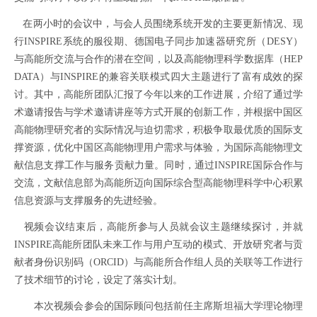
在两小时的会议中，与会人员围绕系统开发的主要更新情况、现
行
INSPIRE
系统的服役期、德国电子同步加速器研究所（
DESY
）
与高能所交流与合作的潜在空间，以及高能物理科学数据库（
HEP
DATA
）与
INSPIRE
的兼容关联模式四大主题进行了富有成效的探
讨。其中，高能所团队汇报了今年以来的工作进展，介绍了通过学
术邀请报告与学术邀请讲座等方式开展的创新工作，并根据中国区
高能物理研究者的实际情况与迫切需求，积极争取最优质的国际支
撑资源，优化中国区高能物理用户需求与体验，为国际高能物理文
献信息支撑工作与服务贡献力量。同时，通过
INSPIRE
国际合作与
交流，文献信息部为高能所迈向国际综合型高能物理科学中心积累
信息资源与支撑服务的先进经验。
视频会议结束后，高能所参与人员就会议主题继续探讨，并就
INSPIRE
高能所团队未来工作与用户互动的模式、开放研究者与贡
献者身份识别码（
ORCID
）与高能所合作组人员的关联等工作进行
了技术细节的讨论，设定了落实计划。
本次视频会参会的国际顾问包括前任主席斯坦福大学理论物理