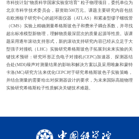
市科技计划“物质科学国家实验室培育” 粒子物理项目，委托单位为
北京市科学技术委员会，获资助
500
万元。课题主要研究内容包括
在欧洲核子研究中心的超环面仪器（
ATLAS
）和紧凑型缪子螺线管
（
CMS
）实验上精确测量希格斯玻色子和费米子耦合系数，并寻找
超出标准模型新物理，理解物质最深层次的质量起源等性质。该课
题采用逐年滚动支持形式，新的滚动支持研究内容已经从立足于大
型强子对撞机（
LHC
）实验研究希格斯玻色子拓展到未来实验的关
键技术预研：研究环形正负电子对撞机
(CEPC)
加速器、探测器结
合处
(MDI)
噪声对测量结果的影响和解决方案以及采用唯象和蒙特
卡洛
(MC)
研究方法来优化
CEPC
对于研究希格斯玻色子实验策略，
并结合测量的需要给出对探测器设计的要求，为未来国际高能物理
实验研究希格斯粒子性质解决关键技术难题。