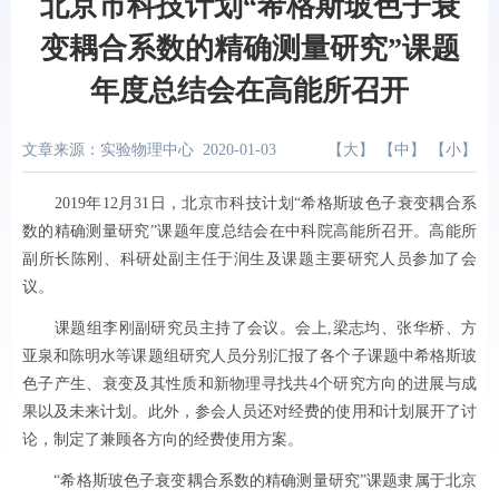
北京市科技计划“希格斯玻色子衰
变耦合系数的精确测量研究”课题
年度总结会在高能所召开
文章来源：实验物理中心
2020-01-03
【
大
】 【
中
】 【
小
】
2019
年
12
月
31
日，
北京市科技计划“希格斯玻色子衰变耦合系
数的精确测量研究”课题年度总结会在中科院高能所召开
。高能所
副所长陈刚、科研处副主任于润生及课题主要研究人员参加了会
议。
课题组李刚副研究员主持了会议。会上
,
梁志均、张华桥、方
亚泉和陈明水等课题组研究人员分别汇报了各个子课题中希格斯玻
色子产生、衰变及其性质和新物理寻找共
4
个研究方向的进展与成
果以及未来计划。此外，参会人员还对经费的使用和计划展开了讨
论，制定了兼顾各方向的经费使用方案。
“希格斯玻色子衰变耦合系数的精确测量研究”课题隶属于北京