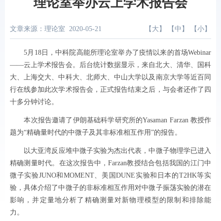
理论室举办云上学术报告会
文章来源：理论室
2020-05-21
【
大
】 【
中
】 【
小
】
5
月
18
日，中科院高能所理论室举办了疫情以来的首场
Webinar
——云上学术报告会。后台统计数据显示，来自北大、清华、国科
大、上海交大、中科大、北师大、中山大学以及南京大学等近百同
行在线参加此次学术报告会，正式报告结束之后，与会者还作了四
十多分钟讨论。
本次报告邀请了伊朗基础科学研究所的
Yasaman Farzan
教授作
题为“精确量时代的中微子及其非标准相互作用”的报告。
以大亚湾反应堆中微子实验为杰出代表，中微子物理学已进入
精确测量时代。在这次报告中，
Farzan
教授结合包括我国的江门中
微子实验
JUNO
和
MOMENT
、美国
DUNE
实验和日本的
T2HK
等实
验，具体介绍了中微子的非标准相互作用对中微子振荡实验的潜在
影响，并定量地分析了精确测量对新物理模型的限制和排除能
力。