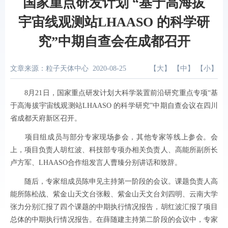
国家重点研发计划 “基于高海拔
宇宙线观测站LHAASO 的科学研
究”中期自查会在成都召开
文章来源：粒子天体中心
2020-08-25
【
大
】 【
中
】 【
小
】
8
月
21
日，国家重点研发计划大科学装置前沿研究重点专项“基
于高海拔宇宙线观测站
LHAASO
的科学研究”中期自查会议在四川
省成都天府新区召开。
项目组成员与部分专家现场参会，其他专家等线上参会。会
上，项目负责人胡红波、科技部专项办相关负责人、高能所副所长
卢方军、
LHAASO
合作组发言人曹臻分别讲话和致辞。
随后，专家组成员陈申见主持第一阶段的会议。课题负责人高
能所陈松战、紫金山天文台张毅、紫金山天文台刘四明、云南大学
张力分别汇报了四个课题的中期执行情况报告，胡红波汇报了项目
总体的中期执行情况报告。在薛随建主持第二阶段的会议中，专家