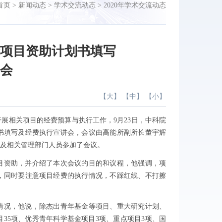
首页
>
新闻动态
>
学术交流动态
>
2020年学术交流动态
金项目资助计划书填写
讲会
【
大
】 【
中
】 【
小
】
开展相关项目的经费预算与执行工作，
9
月
23
日，中科院
书填写及经费执行宣讲会，会议由高能所副所长董宇辉
及相关管理部门人员参加了会议。
目资助，并介绍了本次会议的目的和议程，他强调，项
，同时要注意项目经费的执行情况，不踩红线、不打擦
情况，他说，除杰出青年基金等项目、重大研究计划、
目
35
项、优秀青年科学基金项目
3
项、重点项目
3
项、国