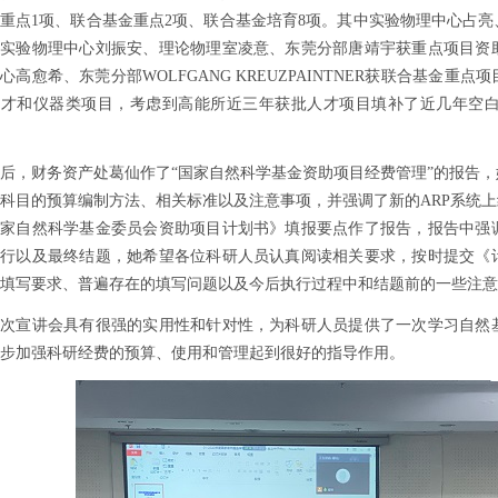
重点
1
项、联合基金重点
2
项、联合基金培育
8
项。其中实验物理中心占亮
，实验物理中心刘振安、理论物理室凌意、东莞分部唐靖宇获重点项目资
中心高愈希、东莞分部
WOLFGANG KREUZPAINTNER
获联合基金重点项
人才和仪器类项目，考虑到高能所近三年获批人才项目填补了近几年空
后，财务资产处葛仙作了“国家自然科学基金资助项目经费管理”的报告
科目的预算编制方法、相关标准以及注意事项，并强调了新的
ARP
系统上
国家自然科学基金委员会资助项目计划书》填报要点作了报告，报告中强
执行以及最终结题，她希望各位科研人员认真阅读相关要求，按时提交《
填写要求、普遍存在的填写问题以及今后执行过程中和结题前的一些注意
此次宣讲会具有很强的实用性和针对性，为科研人员提供了一次学习自然
步加强科研经费的预算、使用和管理起到很好的指导作用。