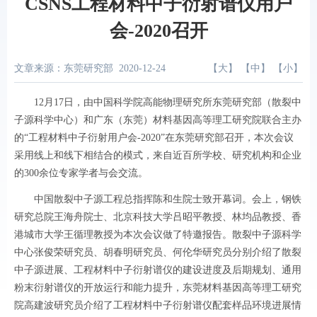
CSNS工程材料中子衍射谱仪用户
会-2020召开
文章来源：东莞研究部
2020-12-24
【
大
】 【
中
】 【
小
】
12
月
17
日，由中国科学院高能物理研究所东莞研究部（散裂中
子源科学中心）和广东（东莞）材料基因高等理工研究院联合主办
的“工程材料中子衍射用户会
-2020
”在东莞研究部召开，本次会议
采用线上和线下相结合的模式，来自近百所学校、研究机构和企业
的
300
余位专家学者与会交流。
中国散裂中子源工程总指挥陈和生院士致开幕词。会上，钢铁
研究总院王海舟院士、北京科技大学吕昭平教授、林均品教授、香
港城市大学王循理教授为本次会议做了特邀报告。散裂中子源科学
中心张俊荣研究员、胡春明研究员、何伦华研究员分别介绍了散裂
中子源进展、工程材料中子衍射谱仪的建设进度及后期规划、通用
粉末衍射谱仪的开放运行和能力提升，东莞材料基因高等理工研究
院高建波研究员介绍了工程材料中子衍射谱仪配套样品环境进展情