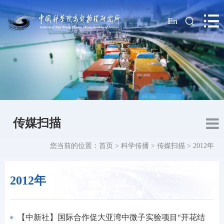
|
En
传媒扫描
您当前的位置：
首页
>
科学传播
>
传媒扫描
>
2012年
2012年
【中新社】国际合作促大亚湾中微子实验项目“开花结