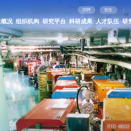
|
招聘
招生
位概况
组织机构
研究平台
科研成果
人才队伍
研