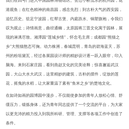
我们在四号门进入中国园林博物馆区。去过小桥流水的杭州园，花
港观鱼；在红色精神的南昌园，感念先烈；到古朴大气的西安园，
追忆历史。驻足宁波园，红帮古煲、内庭跌水、铜塑旗袍，令我们
叹为观止；诗情画意，曲径通幽，太原园将三晋文化寓于园林，展
现的淋漓尽致。湘潭园“莲城乡情”，怀念毛主席；成都园“熊猫之
乡”大熊猫憨态可掬。动力株洲，春城昆明，青岛的碧海蓝天，苏
州的粉垣黛瓦，经过各展园设计师的精妙设计逐一跃入眼帘，印入
脑海。来到石家庄园，看到燕赵文化的完美诠释；惊喜邂逅武汉
园，大山大水大武汉，这里精妙的建筑，古朴的摆件，绽放的莲
花，摇曳的水稻，让大家重温了素有“鱼米之乡”的楚地文化。
在如诗如画的园博园中漫步，不仅能使参加的青年人放松心情、舒
缓压力，锻炼身体，还为青年同志提供了一个交流的平台，为大家
以更充沛的精力投入到我所科研、管理、支撑等各项工作中创造了
条件。