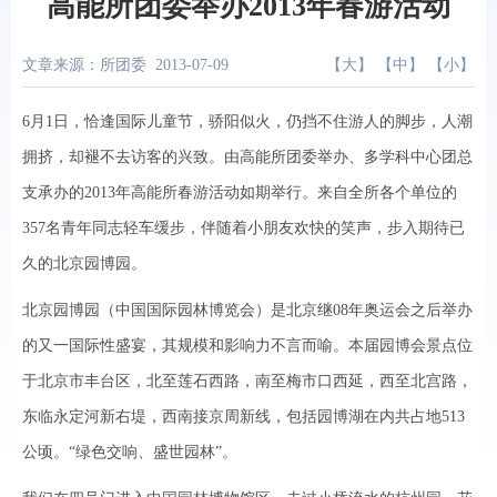
高能所团委举办2013年春游活动
文章来源：所团委
2013-07-09
【
大
】 【
中
】 【
小
】
6月1日，恰逢国际儿童节，骄阳似火，仍挡不住游人的脚步，人潮
拥挤，却褪不去访客的兴致。由高能所团委举办、多学科中心团总
支承办的2013年高能所春游活动如期举行。来自全所各个单位的
357名青年同志轻车缓步，伴随着小朋友欢快的笑声，步入期待已
久的北京园博园。
北京园博园（中国国际园林博览会）是北京继08年奥运会之后举办
的又一国际性盛宴，其规模和影响力不言而喻。本届园博会景点位
于北京市丰台区，北至莲石西路，南至梅市口西延，西至北宫路，
东临永定河新右堤，西南接京周新线，包括园博湖在内共占地513
公顷。“绿色交响、盛世园林”。