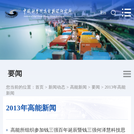
|
En
要闻
您当前的位置：
首页
>
新闻动态
>
高能新闻
>
要闻
>
2013年高能
新闻
2013年高能新闻
高能所组织参加钱三强百年诞辰暨钱三强何泽慧科技思