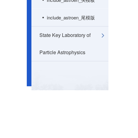
include_astroen_尾模版
State Key Laboratory of
Particle Astrophysics
地址