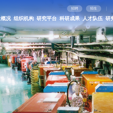
|
招聘
招生
位概况
组织机构
研究平台
科研成果
人才队伍
研