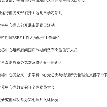
教党支部赴平西情报联络站纪念馆开展主题党日活动
用运行部党支部召开主题党日学习活动
学科中心党支部开展主题党日活动
庆”期间BSRF工作人员坚守工作岗位
速器中心组织慰问国庆节期间坚守岗位值班人员
能所离退办举办党群及协会骨干培训会
速器中心党总支、多学科中心党总支与物理所光物理党支部举办
速器中心党总支召开全体党员大会
莞研究部成功举办第七届乒乓球比赛